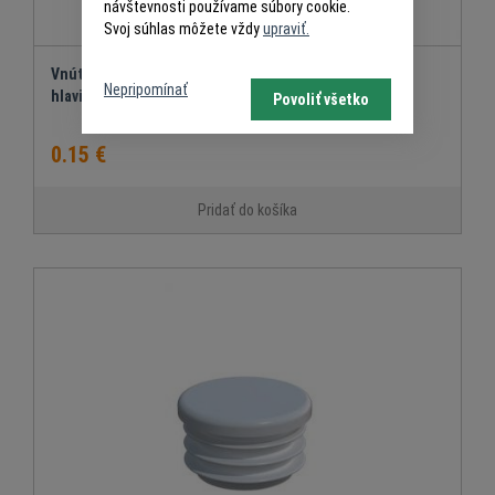
návštevnosti používame súbory cookie.
Svoj súhlas môžete vždy
upraviť.
Vnútorná plastová krytka okrúhla - ø 22 mm, s rovnou
Nepripomínať
hlavičkou
Povoliť všetko
0.15 €
Pridať do košíka