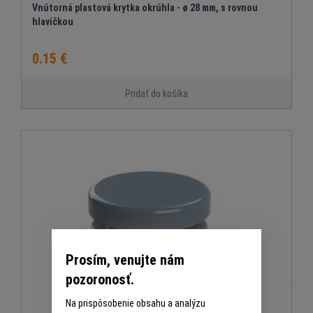
Vnútorná plastová krytka okrúhla - ø 28 mm, s rovnou
hlavičkou
0.15 €
Pridať do košíka
Prosím, venujte nám
pozoronosť.
Na prispôsobenie obsahu a analýzu