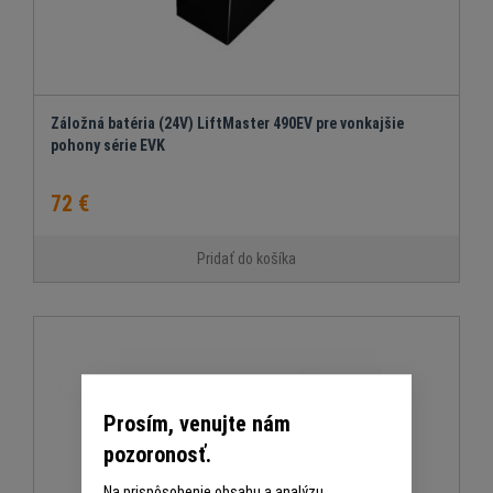
Záložná batéria (24V) LiftMaster 490EV pre vonkajšie
pohony série EVK
72 €
Pridať do košíka
Prosím, venujte nám
pozoronosť.
Na prispôsobenie obsahu a analýzu