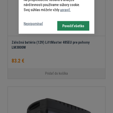
návštevnosti používame súbory cookie.
Svoj súhlas môžete vždy
upraviť.
Nepripomínať
Povoliť všetko
Záložná batéria (12V) LiftMaster 485EU pre pohony
LM3800W
83.2 €
Pridať do košíka