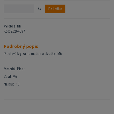
ks
Do košíka
Výrobca: NN
Kód: 20264687
Podrobný popis
Plastová krytka na matice a skrutky - M6
Materiál: Plast
Závit: M6
Na kľuč: 10