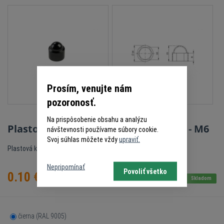
Prosím, venujte nám
pozoronosť.
Na prispôsobenie obsahu a analýzu
Plastová krytka na matice a skrutky - M6
návštevnosti používame súbory cookie.
Svoj súhlas môžete vždy
upraviť.
Plastová krytka na matice a skrutky
Nepripomínať
Povoliť všetko
0.10
€
s DPH
Skladom
čierna (RAL 9005)