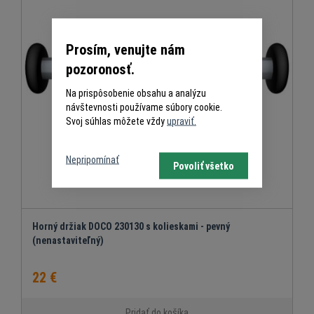
Prosím, venujte nám
pozoronosť.
Na prispôsobenie obsahu a analýzu
návštevnosti používame súbory cookie.
Svoj súhlas môžete vždy
upraviť.
Nepripomínať
Povoliť všetko
Horný držiak DOCO 230130 s kolieskami - pevný
(nenastaviteľný)
22 €
Pridať do košíka