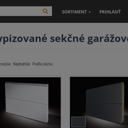
SORTIMENT
PRIHLÁSIŤ
ypizované sekčné garážov
cnejšie
Najdrahšie
Podľa názvu