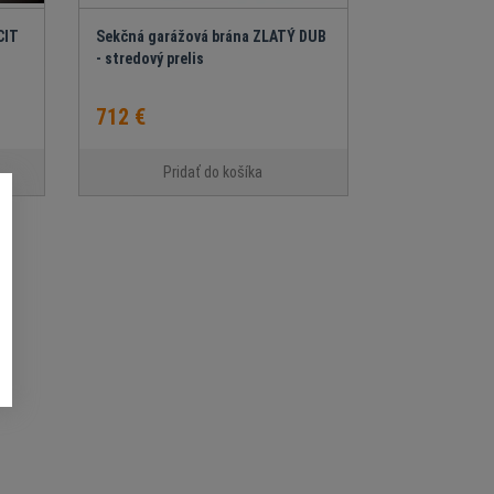
CIT
Sekčná garážová brána ZLATÝ DUB
- stredový prelis
712 €
Pridať do košíka