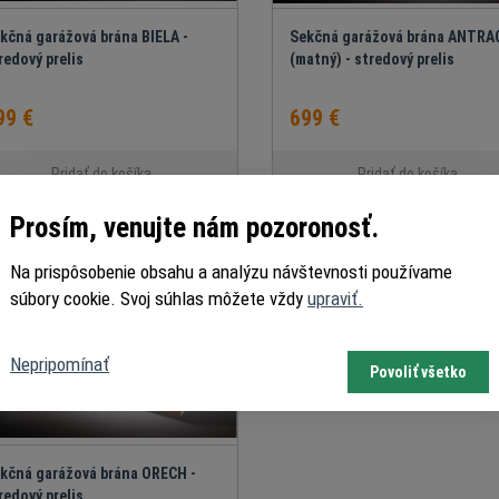
kčná garážová brána BIELA -
Sekčná garážová brána ANTRA
redový prelis
(matný) - stredový prelis
99 €
699 €
Pridať do košíka
Pridať do košíka
Prosím, venujte nám pozoronosť.
Na prispôsobenie obsahu a analýzu návštevnosti používame
súbory cookie. Svoj súhlas môžete vždy
upraviť.
Nepripomínať
Povoliť všetko
kčná garážová brána ORECH -
redový prelis