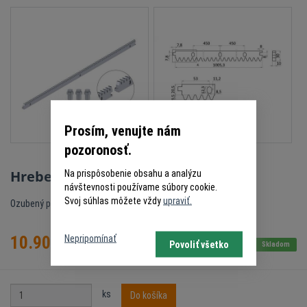
Prosím, venujte nám
pozoronosť.
Hrebeň kov 30x10mm
Na prispôsobenie obsahu a analýzu
návštevnosti používame súbory cookie.
Svoj súhlas môžete vždy
upraviť.
Ozubený pozinkovaný hrebeň so zámkom
Nepripomínať
10.90
€
Povoliť všetko
s DPH
Skladom
ks
Do košíka