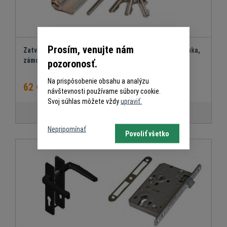
Prosím, venujte nám
Zatváracia sada k integrovaným dverám PSD 71000 /kľuka,
zámok, FAB/
pozoronosť.
Na prispôsobenie obsahu a analýzu
62 €
návštevnosti používame súbory cookie.
Svoj súhlas môžete vždy
upraviť.
Pridať do košíka
Nepripomínať
Povoliť všetko