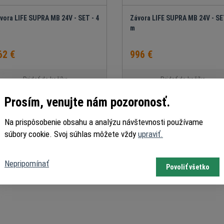
vora LIFE SUPRA MB 24V - SET - 4
Závora LIFE SUPRA MB 24V - SET
m
62 €
996 €
Pridať do košíka
Pridať do košíka
Prosím, venujte nám pozoronosť.
Na prispôsobenie obsahu a analýzu návštevnosti používame
súbory cookie. Svoj súhlas môžete vždy
upraviť.
Nepripomínať
Povoliť všetko