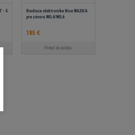
 - 5
Riadiaca elektronika Nice WA20/A
pre závoru WIL4/WIL6
185 €
Pridať do košíka