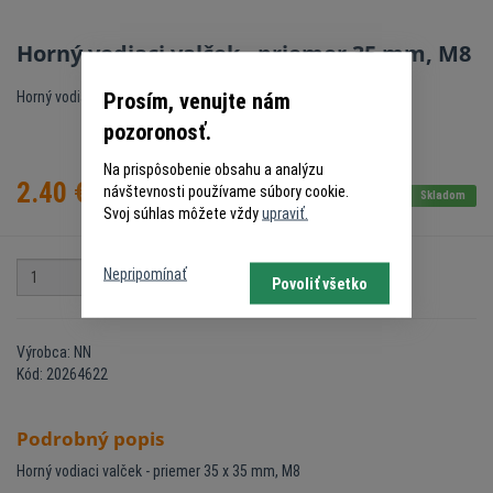
Horný vodiaci valček - priemer 35 mm, M8
Prosím, venujte nám
Horný vodiaci element pre posuvnú bránu
pozoronosť.
Na prispôsobenie obsahu a analýzu
2.40
€
návštevnosti používame súbory cookie.
s DPH
Skladom
Svoj súhlas môžete vždy
upraviť.
Nepripomínať
pár
Do košíka
Povoliť všetko
Výrobca: NN
Kód: 20264622
Podrobný popis
Horný vodiaci valček - priemer 35 x 35 mm, M8