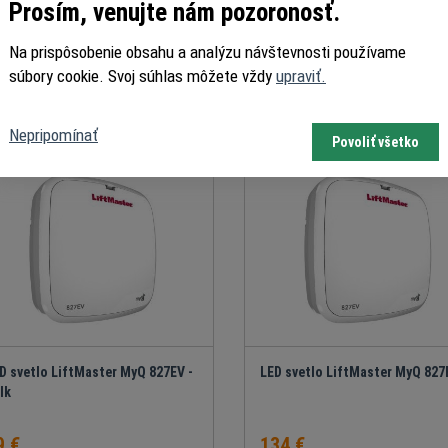
828EV
Prosím, venujte nám pozoronosť.
Na prispôsobenie obsahu a analýzu návštevnosti používame
07.9 €
76 €
súbory cookie. Svoj súhlas môžete vždy
upraviť.
Pridať do košíka
Pridať do košíka
Nepripomínať
Povoliť všetko
D svetlo LiftMaster MyQ 827EV -
LED svetlo LiftMaster MyQ 827
lk
9 €
134 €