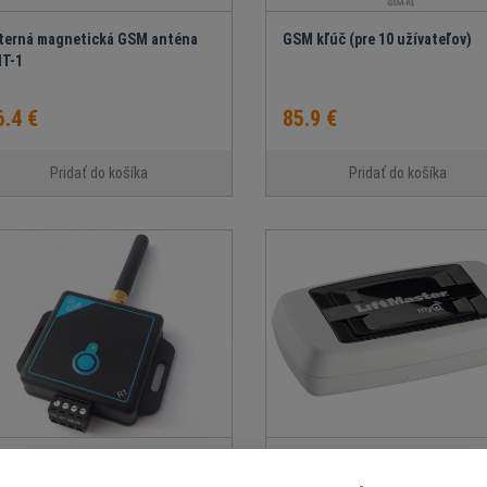
terná magnetická GSM anténa
GSM kľúč (pre 10 užívateľov)
T-1
6.4 €
85.9 €
Pridať do košíka
Pridať do košíka
M kľúč (pre 1000 užívateľov)
Internetová brána LiftMaster 