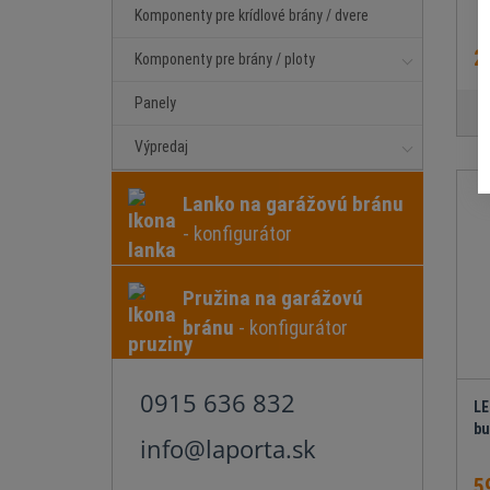
Komponenty pre krídlové brány / dvere
2
Komponenty pre brány / ploty
Panely
Výpredaj
Lanko na garážovú bránu
- konfigurátor
Pružina na garážovú
bránu
- konfigurátor
0915 636 832
LE
bu
info@laporta.sk
5