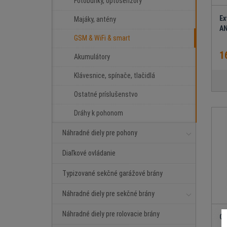
Fotobunky, optosenzory
Ex
Majáky, antény
AN
GSM & WiFi & smart
1
Akumulátory
Klávesnice, spínače, tlačidlá
Ostatné príslušenstvo
Dráhy k pohonom
Náhradné diely pre pohony
Diaľkové ovládanie
Typizované sekčné garážové brány
Náhradné diely pre sekčné brány
Náhradné diely pre rolovacie brány
GS