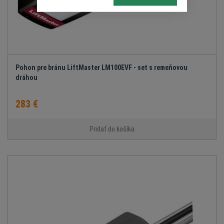
Pohon pre bránu LiftMaster LM100EVF - set s remeňovou
dráhou
283 €
Pridať do košíka