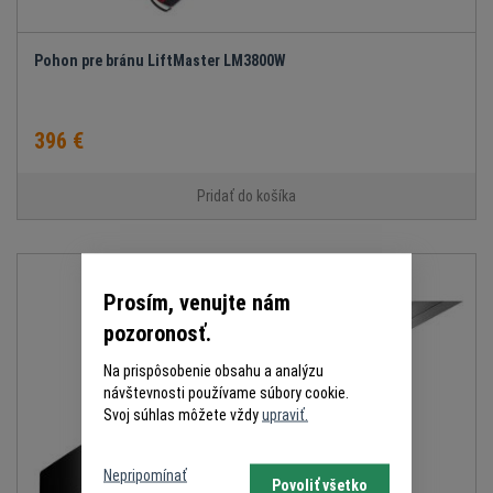
Pohon pre bránu LiftMaster LM3800W
396 €
Pridať do košíka
Prosím, venujte nám
pozoronosť.
Na prispôsobenie obsahu a analýzu
návštevnosti používame súbory cookie.
Svoj súhlas môžete vždy
upraviť.
Nepripomínať
Povoliť všetko