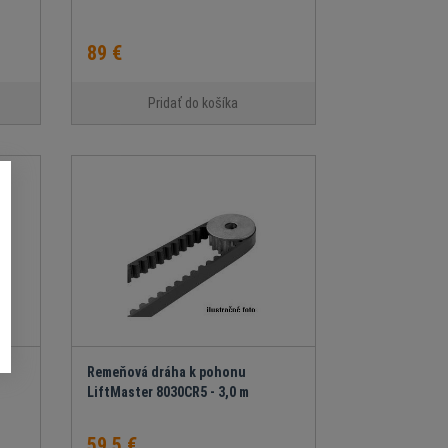
89 €
Pridať do košíka
Remeňová dráha k pohonu
LiftMaster 8030CR5 - 3,0 m
59.5 €