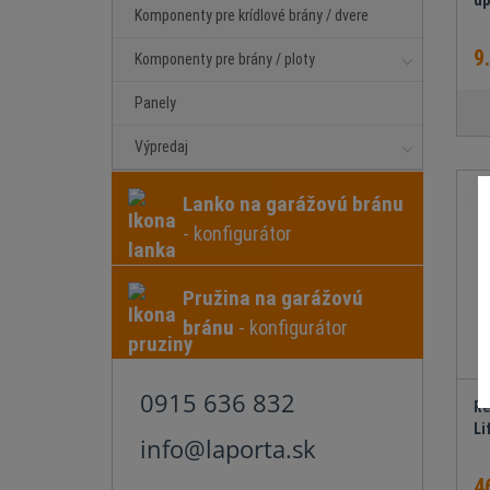
up
Komponenty pre krídlové brány / dvere
9
Komponenty pre brány / ploty
Panely
Výpredaj
Lanko na garážovú bránu
- konfigurátor
Pružina na garážovú
bránu
- konfigurátor
0915 636 832
Re
Li
info@laporta.sk
4