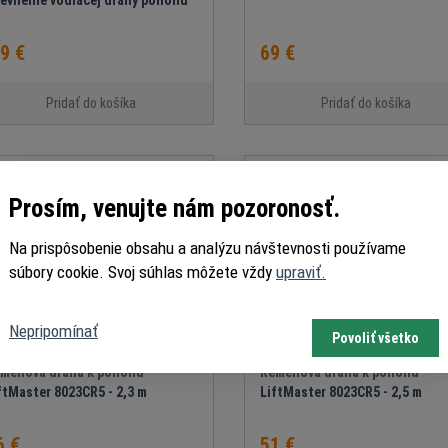
evnenie vodiacej dráhy pohonu
.9 €
69 €
Pridať do košíka
Pridať do košíka
Prosím, venujte nám pozoronosť.
Na prispôsobenie obsahu a analýzu návštevnosti používame
súbory cookie. Svoj súhlas môžete vždy
upraviť.
Nepripomínať
Povoliť všetko
meňová dráha k pohonu
Remeňová dráha k pohonu
ftMaster 8023CR5 - 2,3 m
LiftMaster 8023CR5 - 2,5 m
6 €
51 €