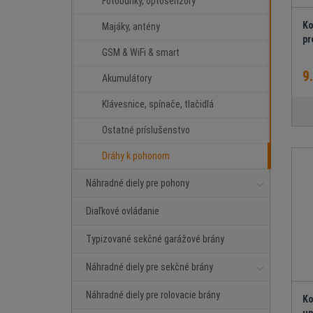
Fotobunky, optosenzory
Ko
Majáky, antény
pr
GSM & WiFi & smart
9
Akumulátory
Klávesnice, spínače, tlačidlá
Ostatné príslušenstvo
Dráhy k pohonom
Náhradné diely pre pohony
Diaľkové ovládanie
Typizované sekčné garážové brány
Náhradné diely pre sekčné brány
Náhradné diely pre rolovacie brány
Ko