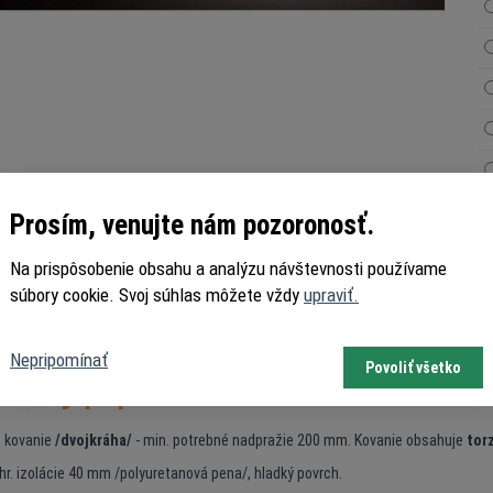
Prosím, venujte nám pozoronosť.
Na prispôsobenie obsahu a analýzu návštevnosti používame
súbory cookie. Svoj súhlas môžete vždy
upraviť.
Vý
Kó
Nepripomínať
Povoliť všetko
robný popis
é kovanie
/dvojkráha/
- min. potrebné nadpražie 200 mm. Kovanie obsahuje
tor
hr. izolácie 40 mm /polyuretanová pena/, hladký povrch.