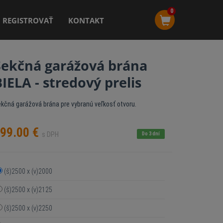
0
REGISTROVAŤ
KONTAKT
Sekčná garážová brána
BIELA - stredový prelis
kčná garážová brána pre vybranú veľkosť otvoru.
99.00
€
s DPH
Do 3 dní
(š)2500 x (v)2000
(š)2500 x (v)2125
(š)2500 x (v)2250