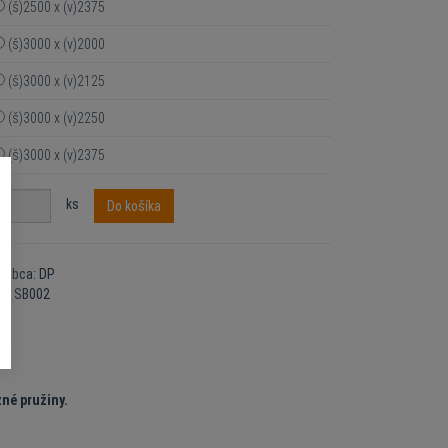
(š)2500 x (v)2375
(š)3000 x (v)2000
(š)3000 x (v)2125
(š)3000 x (v)2250
(š)3000 x (v)2375
ks
Do košíka
robca: DP
d: SB002
zné pružiny.