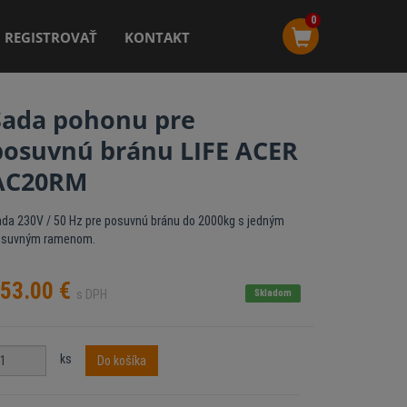
0
REGISTROVAŤ
KONTAKT
Sada pohonu pre
posuvnú bránu LIFE ACER
AC20RM
da 230V / 50 Hz pre posuvnú bránu do 2000kg s jedným
osuvným ramenom.
53.00
€
s DPH
Skladom
ks
Do košíka