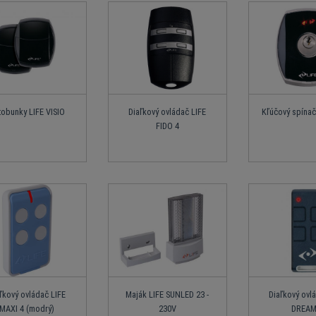
tobunky LIFE VISIO
Diaľkový ovládač LIFE
Kľúčový spínač
FIDO 4
ľkový ovládač LIFE
Maják LIFE SUNLED 23 -
Diaľkový ovl
MAXI 4 (modrý)
230V
DREAM