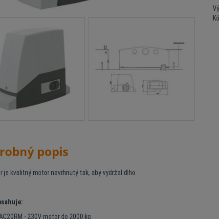
Vý
K
robný popis
r je kvalitný motor navrhnutý tak, aby vydržal dlho.
bsahuje:
 AC20RM - 230V motor do 2000 kg