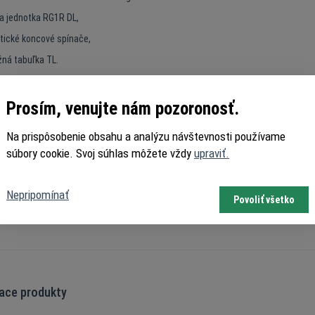
ca jednotka RG1R DL,
tické koncové spínače,
žná tabuľka TL.
ké údaje:
Prosím, venujte nám pozoronosť.
ie: 230V
Na prispôsobenie obsahu a analýzu návštevnosti používame
ha posuvnej brány: 2000 kg
súbory cookie. Svoj súhlas môžete vždy
upraviť.
 teplota: -20 + 70 °C
ť: 8 m/min
Nepripomínať
Povoliť všetko
ochrany: IP55
iace produkty