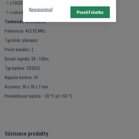
- 1 x CR2032 - batéria (osadená v ovládači)
Nepripomínať
Povoliť všetko
- 1 x návod na použitie
Technické informácie:
Frekvencia: 433,92 MHz
Typ kódu: plávajúci
Počet kanálov: 2
Dosah signálu: 50 - 100m
Typ batérie: CR2032
Napätie batérie: 3V
Rozmery: 30 x 78 x 7 mm
Prevádzková teplota: –20 °C až +55 °C
Súvisiace produkty