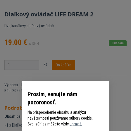
Diaľkový ovládač LIFE DREAM 2
Dvojkanálový diaľkový ovládač.
19.00
€
s DPH
Skladom
ks
Do košíka
Výrobca: LIFE
Kód: 20224593
Prosím, venujte nám
pozoronosť.
Podrobný popis
Na prispôsobenie obsahu a analýzu
Obsah balenia:
návštevnosti používame súbory cookie.
Svoj súhlas môžete vždy
upraviť.
- 1 x Diaľkový ovládač LIFE DREAM 2