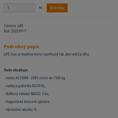
ks
Do košíka
Výrobca: LIFE
Kód: 20253917
Podrobný popis
LIFE Acer je kvalitný motor navrhnutý tak, aby vydržal dlho.
Sada obsahuje:
- motor AC15RM - 230V motor do 1500 kg
- riadiaca jednotka RG1R DL,
- diaľkový ovládač MAXI2: 2 ks,
- magnetické koncové spínače,
- výstražná tabuľka TL.