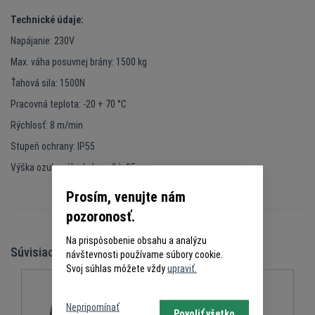
Technické údaje:
Napájanie: 230V
Max. váha posuvnej brány: 1500 kg
Ťahová sila: 1500N
Pracovná teplota: -20 + 70 °C
Rýchlosť: 8 m/min
Stupeň ochrany: IP55
Výška ozubeného kolesa (h): 95 mm
Prosím, venujte nám
pozoronosť.
Na prispôsobenie obsahu a analýzu
Súvisiace produkty
návštevnosti používame súbory cookie.
Svoj súhlas môžete vždy
upraviť.
Nepripomínať
Povoliť všetko