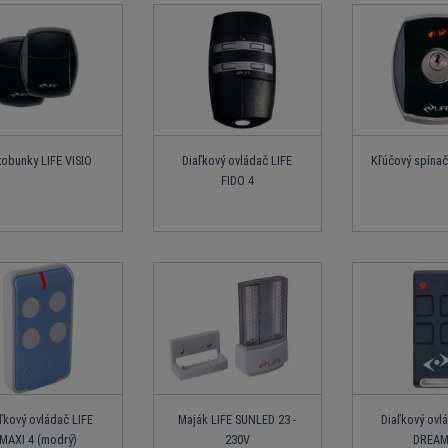
tobunky LIFE VISIO
Diaľkový ovládač LIFE
Kľúčový spínač
FIDO 4
ľkový ovládač LIFE
Maják LIFE SUNLED 23 -
Diaľkový ovl
MAXI 4 (modrý)
230V
DREAM