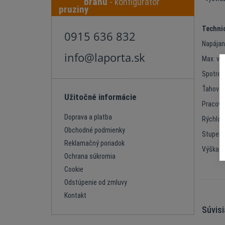
bránu
- konfigurátor
Technic
0915 636 832
Napájan
info@laporta.sk
Max. vá
Spotreb
Ťahová 
Užitočné informácie
Pracovná
Doprava a platba
Rýchlos
Obchodné podmienky
Stupeň 
Reklamačný poriadok
Výška o
Ochrana súkromia
Cookie
Odstúpenie od zmluvy
Kontakt
Súvis