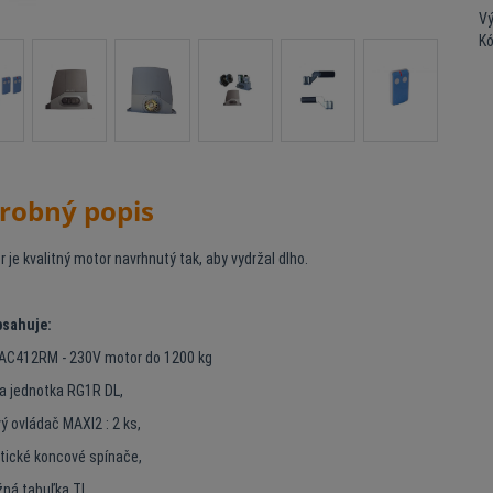
Vý
K
robný popis
r je kvalitný motor navrhnutý tak, aby vydržal dlho.
bsahuje:
 AC412RM - 230V motor do 1200 kg
ca jednotka RG1R DL,
vý ovládač MAXI2 : 2 ks,
tické koncové spínače,
žná tabuľka TL.