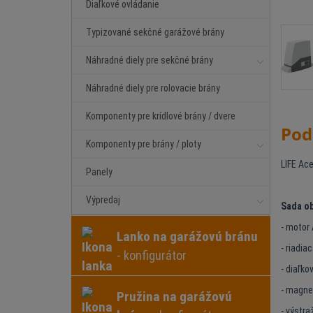
Diaľkové ovládanie
Typizované sekčné garážové brány
Náhradné diely pre sekčné brány
Náhradné diely pre rolovacie brány
Komponenty pre krídlové brány / dvere
Pod
Komponenty pre brány / ploty
LIFE Ace
Panely
Výpredaj
Sada o
- motor
Lanko na garážovú bránu
- riadia
- konfigurátor
- diaľko
- magne
Pružina na garážovú
- výstra