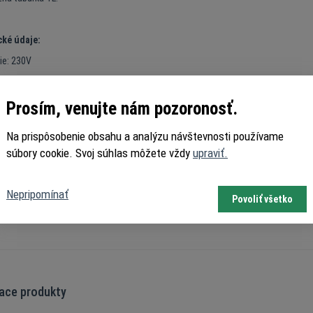
ké údaje:
ie: 230V
ha posuvnej brány: 1200 kg
a energie: 3
50W
Prosím, venujte nám pozoronosť.
sila: 1200N
Na prispôsobenie obsahu a analýzu návštevnosti používame
 teplota: -20 + 70 °C
súbory cookie. Svoj súhlas môžete vždy
upraviť.
ť: 8 m/min
ochrany: IP44
Nepripomínať
Povoliť všetko
zubeného kolesa (h): 95mm
iace produkty