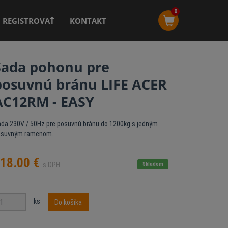
0
REGISTROVAŤ
KONTAKT
Sada pohonu pre
posuvnú bránu LIFE ACER
AC12RM - EASY
da 230V / 50Hz pre posuvnú bránu do 1200kg s jedným
osuvným ramenom.
18.00
€
s DPH
Skladom
ks
Do košíka