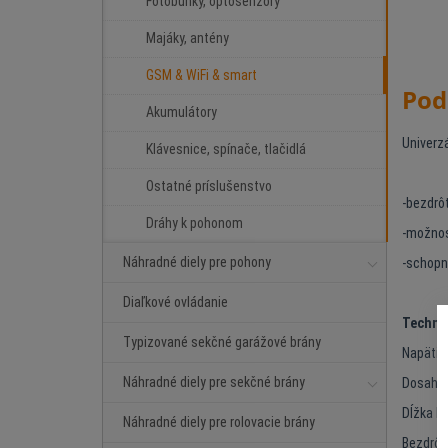
Fotobunky, optosenzory
Majáky, antény
GSM & WiFi & smart
Pod
Akumulátory
Univerzá
Klávesnice, spínače, tlačidlá
Ostatné príslušenstvo
-bezdrô
Dráhy k pohonom
-možnos
Náhradné diely pre pohony
-schopn
Diaľkové ovládanie
Technic
Typizované sekčné garážové brány
Napätie
Náhradné diely pre sekčné brány
Dosah a
Dĺžka k
Náhradné diely pre rolovacie brány
Bezdrôt