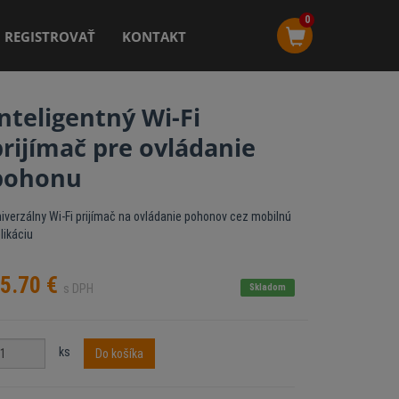
0
REGISTROVAŤ
KONTAKT
Inteligentný Wi-Fi
prijímač pre ovládanie
pohonu
iverzálny Wi-Fi prijímač na ovládanie pohonov cez mobilnú
likáciu
5.70
€
s DPH
Skladom
ks
Do košíka