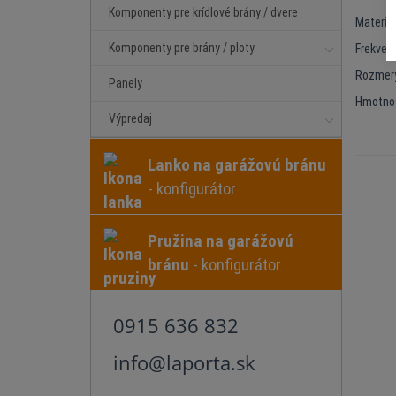
Komponenty pre krídlové brány / dvere
Materiál
Komponenty pre brány / ploty
Frekvenc
Rozmer
Panely
Hmotnos
Výpredaj
Lanko na garážovú bránu
- konfigurátor
Pružina na garážovú
bránu
- konfigurátor
0915 636 832
info@laporta.sk