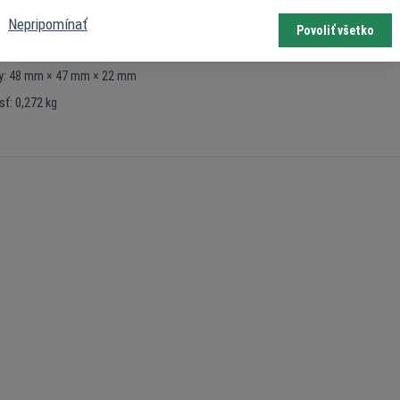
Nepripomínať
: Nehorľavý ABS plast
Povoliť všetko
ia: 433, 868
y: 48 mm × 47 mm × 22 mm
ť: 0,272 kg