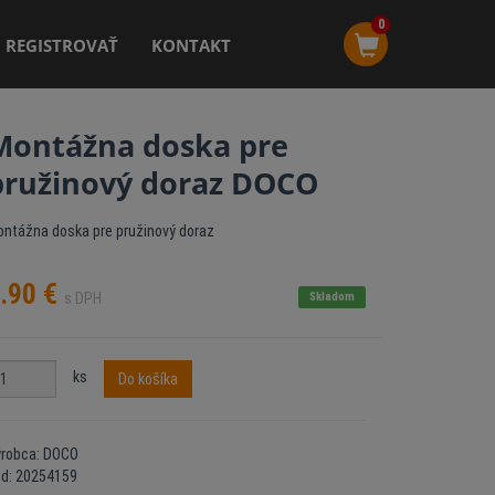
0
REGISTROVAŤ
KONTAKT
Montážna doska pre
pružinový doraz DOCO
ntážna doska pre pružinový doraz
.90
€
s DPH
Skladom
ks
Do košíka
ýrobca: DOCO
ód: 20254159