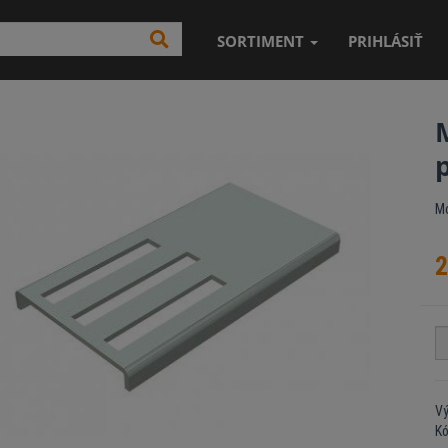
SORTIMENT
PRIHLÁSIŤ
Mo
2
V
K