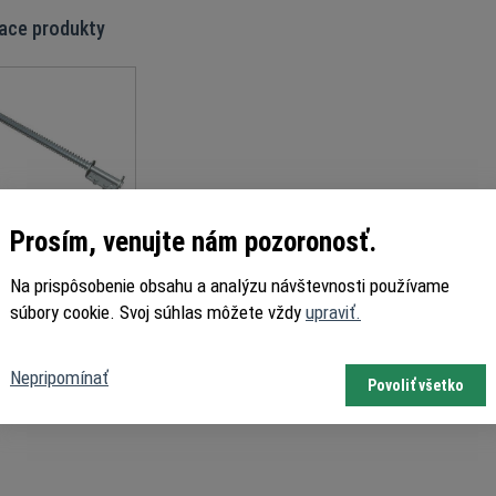
iace produkty
Prosím, venujte nám pozoronosť.
ový pružinový doraz
67mm - DOCO 25329
Na prispôsobenie obsahu a analýzu návštevnosti používame
súbory cookie. Svoj súhlas môžete vždy
upraviť.
Nepripomínať
Povoliť všetko