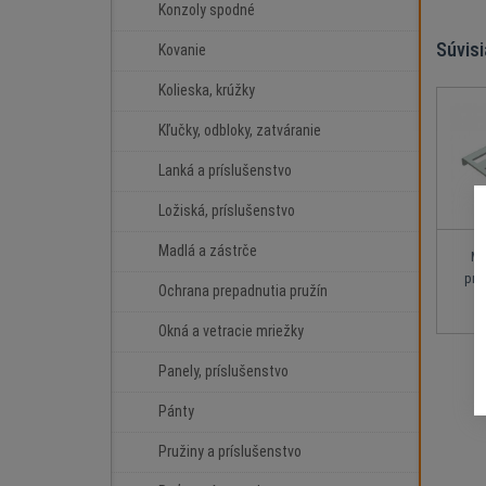
Konzoly spodné
Súvis
Kovanie
Kolieska, krúžky
Kľučky, odbloky, zatváranie
Lanká a príslušenstvo
Ložiská, príslušenstvo
Madlá a zástrče
Mo
pru
Ochrana prepadnutia pružín
Okná a vetracie mriežky
Panely, príslušenstvo
Pánty
Pružiny a príslušenstvo