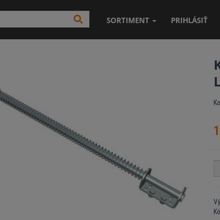
SORTIMENT
PRIHLÁSIŤ
Ko
1
V
K