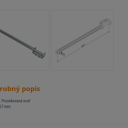
robný popis
l: Pozinkovaná oceľ
667 mm