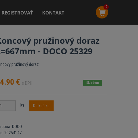
0
REGISTROVAŤ
KONTAKT
Koncový pružinový doraz
L=667mm - DOCO 25329
ncový pružinový doraz
4.90
€
s DPH
Skladom
ks
Do košíka
ýrobca: DOCO
ód: 20254147