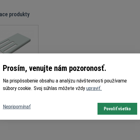
iace produkty
Prosím, venujte nám pozoronosť.
ntážna doska pre
Na prispôsobenie obsahu a analýzu návštevnosti používame
žinový doraz DOCO
súbory cookie. Svoj súhlas môžete vždy
upraviť.
Nepripomínať
Povoliť všetko