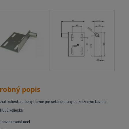
robný popis
ržiak kolieska určený hlavne pre sekčné brány so zníženým kovaním.
UJE kolieska!
l: pozinkovaná oceľ