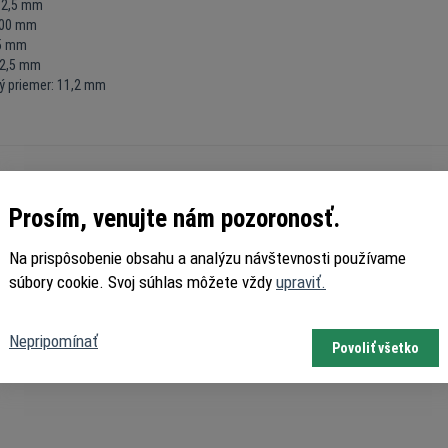
32,5 mm
100 mm
95 mm
 2,5 mm
ý priemer: 11,2 mm
Prosím, venujte nám pozoronosť.
Na prispôsobenie obsahu a analýzu návštevnosti používame
súbory cookie. Svoj súhlas môžete vždy
upraviť.
Nepripomínať
Povoliť všetko