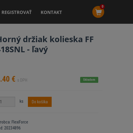
0
REGISTROVAŤ
KONTAKT
Horný držiak kolieska FF
418SNL - ľavý
.40
€
s DPH
Skladom
ks
Do košíka
robca: FlexiForce
ód: 20234896