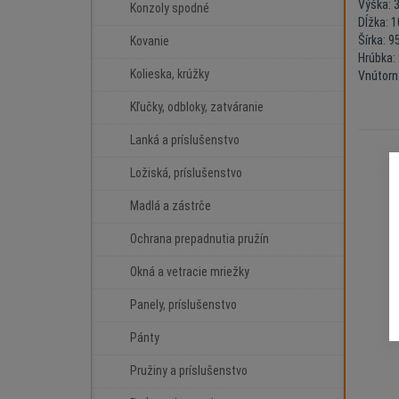
Výška: 
Konzoly spodné
Dĺžka: 
Šírka: 
Kovanie
Hrúbka:
Kolieska, krúžky
Vnútorn
Kľučky, odbloky, zatváranie
Lanká a príslušenstvo
Ložiská, príslušenstvo
Madlá a zástrče
Ochrana prepadnutia pružín
Okná a vetracie mriežky
Panely, príslušenstvo
Pánty
Pružiny a príslušenstvo