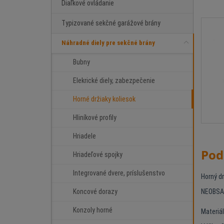
Diaľkové ovládanie
Typizované sekčné garážové brány
Náhradné diely pre sekčné brány
Bubny
Elekrické diely, zabezpečenie
Horné držiaky koliesok
Hliníkové profily
Hriadele
Pod
Hriadeľové spojky
Integrované dvere, príslušenstvo
Horný d
NEOBSAH
Koncové dorazy
Konzoly horné
Materiá