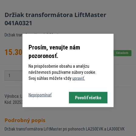
Držiak transformátora LiftMaster
041A0321
Držiak transformátora LiftMaster
Prosím, venujte nám
15.30
€
s DPH
Skladom
pozoronosť.
Na prispôsobenie obsahu a analýzu
návštevnosti používame súbory cookie.
ks
Do košíka
Svoj súhlas môžete vždy
upraviť.
Nepripomínať
Výrobca: LiftMaster
Povoliť všetko
Kód: 20253968
Podrobný popis
Držiak transformátora LiftMaster pri pohonoch LA250EVK a LA300EVK