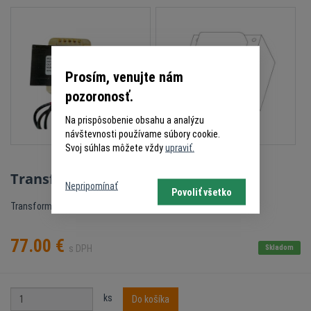
Prosím, venujte nám
pozoronosť.
Na prispôsobenie obsahu a analýzu
návštevnosti používame súbory cookie.
Svoj súhlas môžete vždy
upraviť.
Transformátor LiftMaster 041A0286
Nepripomínať
Povoliť všetko
Transformátor LiftMaster 96 VA
77.00
€
s DPH
Skladom
ks
Do košíka