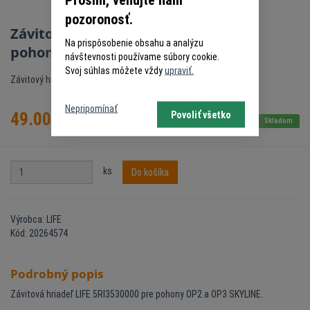
pozoronosť.
Závitová hriadeľ LIFE 5RI3530000 pre
Na prispôsobenie obsahu a analýzu
pohony OP2 a OP3 SKYLINE
návštevnosti používame súbory cookie.
Svoj súhlas môžete vždy
upraviť.
Závitový hriadeľ LIFE
Nepripomínať
Povoliť všetko
49.00
€
s DPH
Skladom
ks
Do košíka
Výrobca: LIFE
Kód: 20264574
Podrobný popis
Závitová hriadeľ LIFE 5RI3530000 pre pohony OP2 a OP3 SKYLINE.