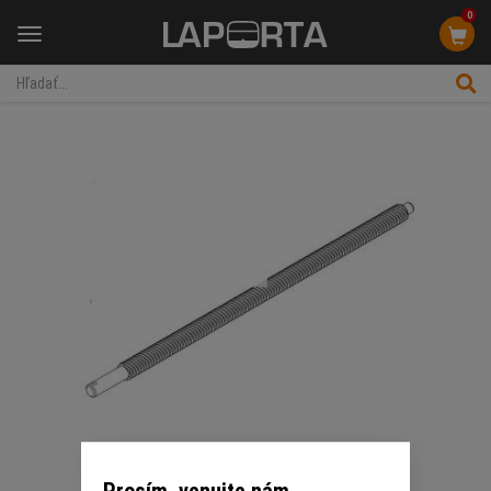
0
Menu
Prosím, venujte nám