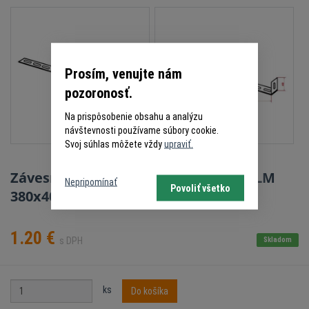
Prosím, venujte nám
pozoronosť.
Na prispôsobenie obsahu a analýzu
návštevnosti používame súbory cookie.
Svoj súhlas môžete vždy
upraviť.
Závesný montážny dierovaný profil LM
Nepripomínať
Povoliť všetko
380x40
1.20
€
s DPH
Skladom
ks
Do košíka