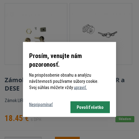
Prosím, venujte nám
pozoronosť.
Na prispôsobenie obsahu a analýzu
Zámok 1001 LIFE 5RI3960000 pre ACER a
návštevnosti používame súbory cookie.
DESE
Svoj súhlas môžete vždy
upraviť.
Zámok LIFE 1001
Nepripomínať
Povoliť všetko
18.45
€
s DPH
Skladom