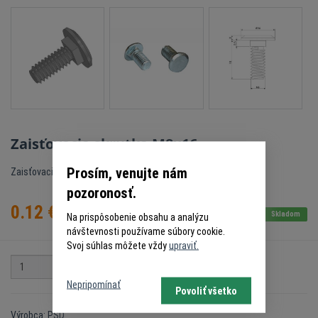
Zaisťovacia skrutka M8x16
Prosím, venujte nám
Zaisťovacia skrutka s plochou hlavou
pozoronosť.
0.12
€
s DPH
Skladom
Na prispôsobenie obsahu a analýzu
návštevnosti používame súbory cookie.
Svoj súhlas môžete vždy
upraviť.
ks
Do košíka
Nepripomínať
Povoliť všetko
Výrobca: PSD