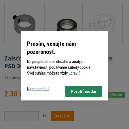
Prosím, venujte nám
pozoronosť.
Zaisťovací krúžok pre hriadeľ 25,4 mm
Na prispôsobenie obsahu a analýzu
PSD 3901
návštevnosti používame súbory cookie.
Svoj súhlas môžete vždy
upraviť.
Zaisťovací krúžok
Nepripomínať
Povoliť všetko
2.30
€
s DPH
Skladom
ks
Do košíka