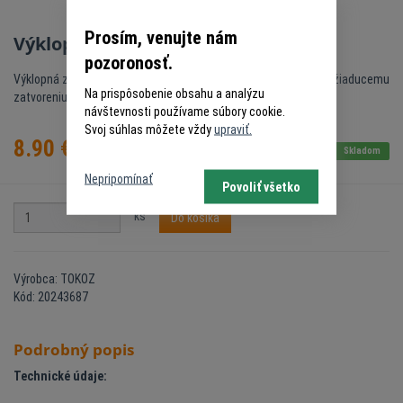
Prosím, venujte nám
Výklopná zarážka - 300mm ZN
pozoronosť.
Výklopná zarážka určená na zabezpečenie brán a dverí proti nežiaducemu
Na prispôsobenie obsahu a analýzu
zatvoreniu.
návštevnosti používame súbory cookie.
Svoj súhlas môžete vždy
upraviť.
8.90
€
s DPH
Skladom
Nepripomínať
Povoliť všetko
ks
Do košíka
Výrobca: TOKOZ
Kód: 20243687
Podrobný popis
Technické údaje: