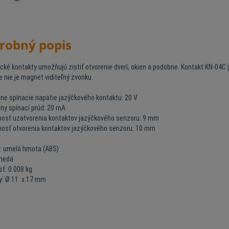
robný popis
cké kontakty umožňujú zistiť otvorenie dverí, okien a podobne. Kontakt KN-04
 nie je magnet viditeľný zvonku.
ne spínacie napätie jazýčkového kontaktu: 20 V
ny spínací prúd: 20 mA
nosť uzatvorenia kontaktov jazýčkového senzoru: 9 mm
nosť otvorenia kontaktov jazýčkového senzoru: 10 mm
l: umelá hmota (ABS)
hnedá
ť: 0.008 kg
: Ø 11 x 17 mm