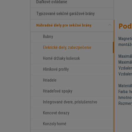
Diaľkové ovládanie
Typizované sekčné garážové brány
Pod
Náhradné diely pre sekčné brány
Bubny
Magneti
montáže
Elekrické diely, zabezpečenie
Maximál
Horné držiaky koliesok
Maximál
Vzdiale
Hliníkové profily
Vzdiale
Hriadele
Materiá
Hriadeľové spojky
Farba: 
hmotnos
Integrované dvere, príslušenstvo
Rozmery
Koncové dorazy
Konzoly horné