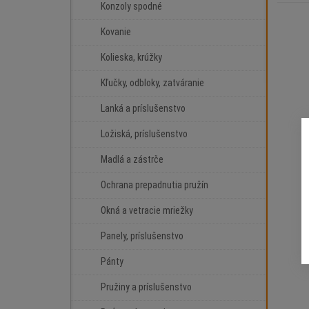
Konzoly spodné
Kovanie
Kolieska, krúžky
Kľučky, odbloky, zatváranie
Lanká a príslušenstvo
Ložiská, príslušenstvo
Madlá a zástrče
Ochrana prepadnutia pružín
Okná a vetracie mriežky
Panely, príslušenstvo
Pánty
Pružiny a príslušenstvo