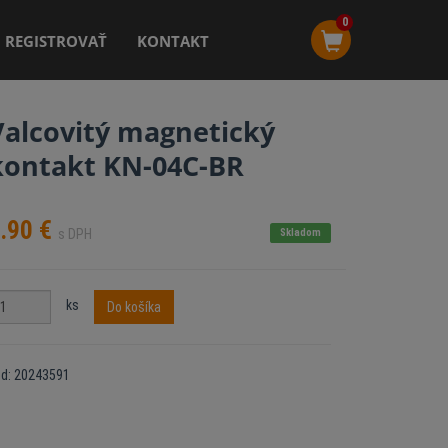
0
REGISTROVAŤ
KONTAKT
Valcovitý magnetický
kontakt KN-04C-BR
.90
€
s DPH
Skladom
ks
Do košíka
ód: 20243591