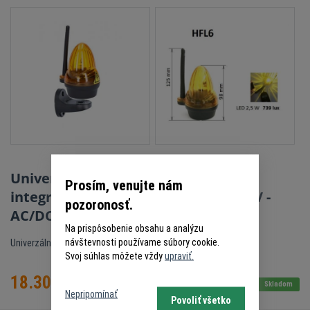
Univerzálny oranžový LED maják s
Prosím, venujte nám
integrovanou anténou 12V, 24V, 230V -
pozoronosť.
AC/DC
Na prispôsobenie obsahu a analýzu
návštevnosti používame súbory cookie.
Univerzálny LED maják - 12V, 24V, 230V - AC/DC
Svoj súhlas môžete vždy
upraviť.
18.30
€
s DPH
Skladom
Nepripomínať
Povoliť všetko