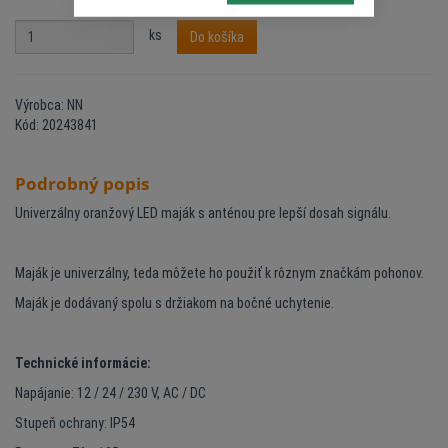
ks
Do košíka
Výrobca: NN
Kód: 20243841
Podrobný popis
Univerzálny oranžový LED maják s anténou pre lepší dosah signálu.
Maják je univerzálny, teda môžete ho použiť k rôznym značkám pohonov.
Maják je dodávaný spolu s držiakom na bočné uchytenie.
Technické informácie:
Napájanie: 12 / 24 / 230 V, AC / DC
Stupeň ochrany: IP54