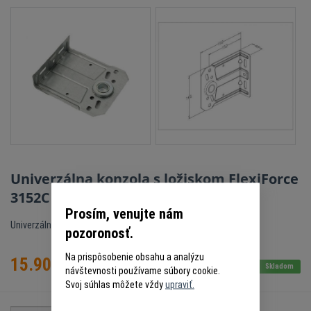
Univerzálna konzola s ložiskom FlexiForce
3152C
Prosím, venujte nám
Univerzálna konzola s ložiskom
pozoronosť.
Na prispôsobenie obsahu a analýzu
15.90
€
s DPH
Skladom
návštevnosti používame súbory cookie.
Svoj súhlas môžete vždy
upraviť.