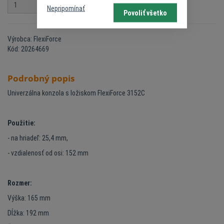
ks
Do košíka
Nepripomínať
Povoliť všetko
Výrobca: FlexiForce
Kód: 20264669
Podrobný popis
Univerzálna konzola s ložiskom FlexiForce 3152C
Použitie:
- na hriadeľ: 25,4 mm,
- vzdialenosť od osi: 152 mm
Rozmer:
Výška: 165 mm
Dĺžka: 192 mm