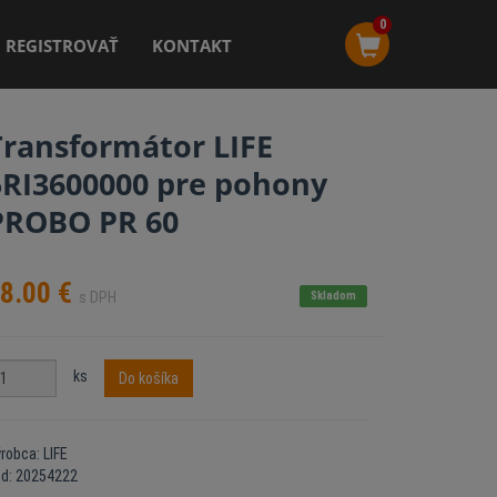
0
REGISTROVAŤ
KONTAKT
Transformátor LIFE
5RI3600000 pre pohony
PROBO PR 60
8.00
€
s DPH
Skladom
ks
Do košíka
robca: LIFE
ód: 20254222