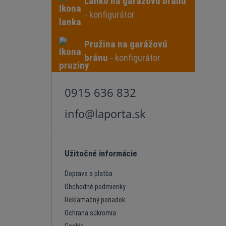
Lanko na garážovú bránu
- konfigurátor
Pružina na garážovú
bránu
- konfigurátor
0915 636 832
info@laporta.sk
Užitočné informácie
Doprava a platba
Obchodné podmienky
Reklamačný poriadok
Ochrana súkromia