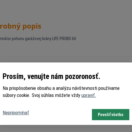
robný popis
rmátor pohonu garážovej brány LIFE PROBO 60
Prosím, venujte nám pozoronosť.
Na prispôsobenie obsahu a analýzu návštevnosti používame
súbory cookie. Svoj súhlas môžete vždy
upraviť.
Nepripomínať
Povoliť všetko