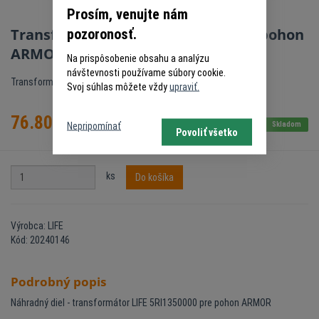
Prosím, venujte nám
Transformátor LIFE 5RI1350000 pre pohon
pozoronosť.
ARMOR
Na prispôsobenie obsahu a analýzu
návštevnosti používame súbory cookie.
Transformátor LIFE pre pohon ARMOR
Svoj súhlas môžete vždy
upraviť.
76.80
€
s DPH
Skladom
Nepripomínať
Povoliť všetko
ks
Do košíka
Výrobca: LIFE
Kód: 20240146
Podrobný popis
Náhradný diel - transformátor LIFE 5RI1350000 pre pohon ARMOR