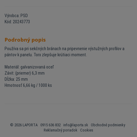
Výrobca: PSD
Kód: 20243773
Podrobný popis
Používa sa pri sekčných bránach na pripevnenie výstužných profilov a
pántov k panelu. Torx zlepšuje krútiaci moment.
Materiál: galvanizovaná oceľ
Závit: (priemer) 6,3 mm
Dĺžka: 25 mm
Hmotnosť 6,66 kg / 1000 ks
© 2026 LAPORTA 0915 636 832
info@laporta.sk
Obchodné podmienky
Reklamačný poriadok
Cookies