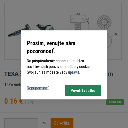
Prosím, venujte nám
pozoronosť.
Na prispôsobenie obsahu a analýzu
návštevnosti používame súbory cookie.
TEXA šrób 6,3x25mm - TORX s vrtákom
Svoj súhlas môžete vždy
upraviť.
TEXA šrób s oválnou hlavou.
Nepripomínať
Povoliť všetko
0.16
€
s DPH
Skladom
ks
Do košíka