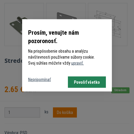
Prosím, venujte nám
pozoronosť.
Na prispôsobenie obsahu a analýzu
návštevnosti používame súbory cookie.
Stredový pánt PSD 42257030M
Svoj súhlas môžete vždy
upraviť.
Nepripomínať
Povoliť všetko
2.65
€
s DPH
Skladom
ks
Do košíka
Výrobca: PSD