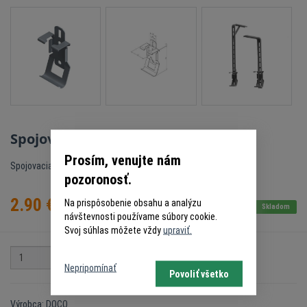
Spojovacia konzola DOCO 235500
Prosím, venujte nám
Spojovacia konzola DOCO
pozoronosť.
2.90
€
Na prispôsobenie obsahu a analýzu
s DPH
Skladom
návštevnosti používame súbory cookie.
Svoj súhlas môžete vždy
upraviť.
Do košíka
Nepripomínať
Povoliť všetko
Výrobca: DOCO