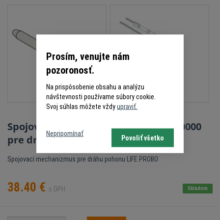
Prosím, venujte nám
pozoronosť.
Na prispôsobenie obsahu a analýzu
návštevnosti používame súbory cookie.
Svoj súhlas môžete vždy
upraviť.
Spojovací mechanizmus LIFE 5RI1590000
Nepripomínať
pre dráhu pohonu PROBO
Povoliť všetko
Spojovací mechanizmus pre dráhu pohonu LIFE PROBO
38.40
€
s DPH
Skladom