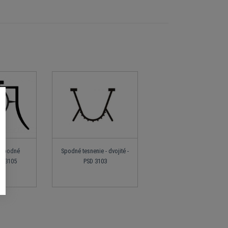
 spodné
Spodné tesnenie - dvojité -
SD 3105
PSD 3103