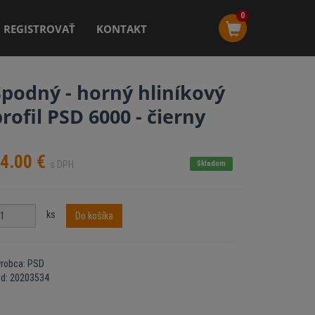
0
REGISTROVAŤ
KONTAKT
Spodný - horný hliníkový
rofil PSD 6000 - čierny
4.00
€
s DPH
Skladom
ks
Do košíka
robca: PSD
ód: 20203534