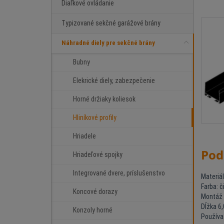
Diaľkové ovládanie
Typizované sekčné garážové brány
Náhradné diely pre sekčné brány
Bubny
Elekrické diely, zabezpečenie
Horné držiaky koliesok
Hliníkové profily
Hriadele
Pod
Hriadeľové spojky
Integrované dvere, príslušenstvo
Materiál:
Farba: č
Koncové dorazy
Montáž 
Dĺžka 6
Konzoly horné
Používa