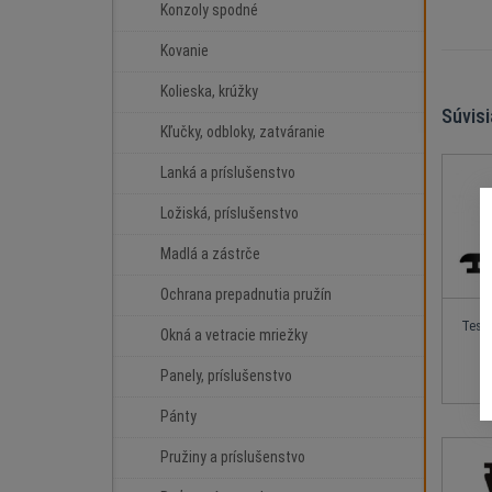
Konzoly spodné
Kovanie
Kolieska, krúžky
Súvis
Kľučky, odbloky, zatváranie
Lanká a príslušenstvo
Ložiská, príslušenstvo
Madlá a zástrče
Ochrana prepadnutia pružín
Tesne
Okná a vetracie mriežky
Panely, príslušenstvo
Pánty
Pružiny a príslušenstvo