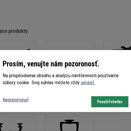
iace produkty
Prosím, venujte nám pozoronosť.
Na prispôsobenie obsahu a analýzu návštevnosti používame
súbory cookie. Svoj súhlas môžete vždy
upraviť.
nie horné - PSD 3101
Spodné tesnenie U-profil -
Priemyselné
PSD 3102
tesnenie P
Nepripomínať
Povoliť všetko