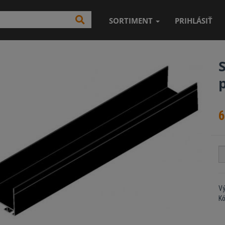
SORTIMENT
PRIHLÁSIŤ
p
6
Vý
K