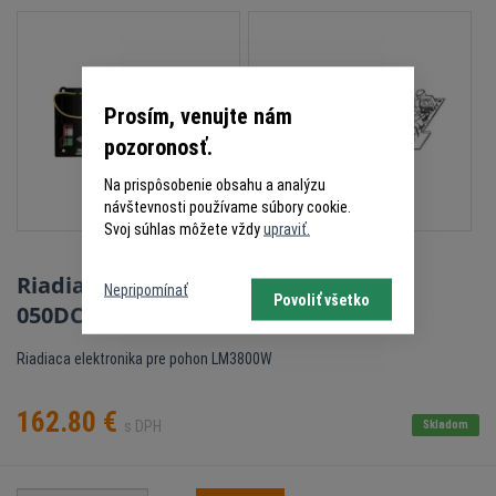
Prosím, venujte nám
pozoronosť.
Na prispôsobenie obsahu a analýzu
návštevnosti používame súbory cookie.
Svoj súhlas môžete vždy
upraviť.
Riadiaca elektronika LiftMaster
Nepripomínať
Povoliť všetko
050DCEURJWF pre pohon LM3800W
Riadiaca elektronika pre pohon LM3800W
162.80
€
s DPH
Skladom