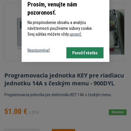
Prosím, venujte nám
pozoronosť.
Na prispôsobenie obsahu a analýzu
návštevnosti používame súbory cookie.
Svoj súhlas môžete vždy
upraviť.
Nepripomínať
Povoliť všetko
Programovacia jednotka KEY pre riadiacu
jednotku 14A s českým menu - 900DYL
Programovacia jednotka pre elektroniku KEY 14A s českým menu.
51.00
€
s DPH
Skladom