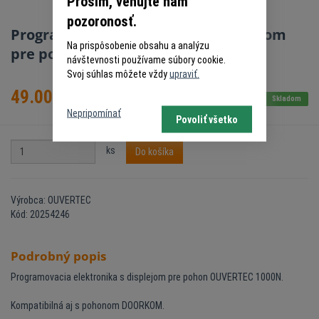
Prosím, venujte nám
pozoronosť.
Programovacia elektronika s displejom
Na prispôsobenie obsahu a analýzu
pre pohon OUVERTEC 1000N
návštevnosti používame súbory cookie.
Svoj súhlas môžete vždy
upraviť.
49.00
€
s DPH
Skladom
Nepripomínať
Povoliť všetko
ks
Do košíka
Výrobca: OUVERTEC
Kód: 20254246
Podrobný popis
Programovacia elektronika s displejom pre pohon OUVERTEC 1000N.
Kompatibilná aj s pohonom DOORKOM.