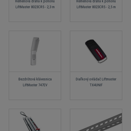
Remeňová dráha k pohonu
Remeňová dráha k pohonu
LiftMaster 8023CR5 - 2,3 m
LiftMaster 8023CR5 - 2,5 m
Bezdrôtová klávesnica
Diaľkový ovládač Liftmaster
LiftMaster 747EV
TX4UNIF