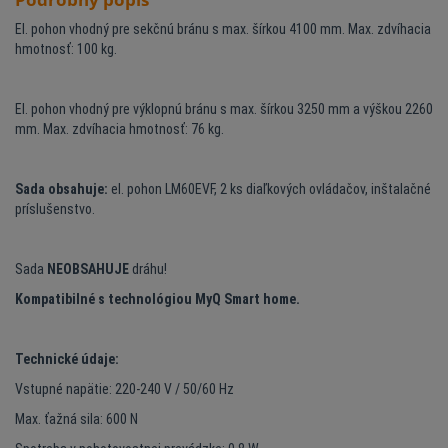
El. pohon vhodný pre sekčnú bránu s max. šírkou 4100 mm. Max. zdvíhacia
hmotnosť: 100 kg.
El. pohon vhodný pre výklopnú bránu s max. šírkou 3250 mm a výškou 2260
mm. Max. zdvíhacia hmotnosť: 76 kg.
Sada obsahuje:
el. pohon LM60EVF, 2 ks diaľkových ovládačov, inštalačné
príslušenstvo.
Sada
NEOBSAHUJE
dráhu!
Kompatibilné s technológiou MyQ Smart home.
Technické údaje:
Vstupné napätie: 220-240 V / 50/60 Hz
Max. ťažná sila: 600 N