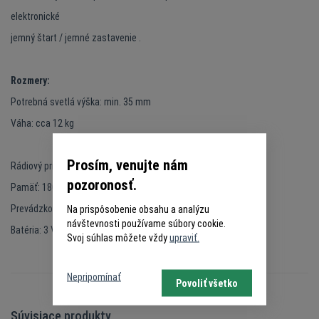
elektronické
jemný štart / jemné zastavenie .
Rozmery:
Potrebná svetlá výška: min. 35 mm
Váha: cca 12 kg
Prosím, venujte nám
Rádiový prijímač:
pozoronosť.
Pamäť: 180 diaľkových ovládačov
Prevádzková frekvencia: 6 - pásmová - 433 MHz / 868 MHz
Na prispôsobenie obsahu a analýzu
návštevnosti používame súbory cookie.
Batéria: 3 V, typ CR3032
Svoj súhlas môžete vždy
upraviť.
Nepripomínať
Povoliť všetko
Súvisiace produkty