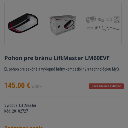
Pohon pre bránu LiftMaster LM60EVF
El. pohon pre sekčné a výklopné brány kompatibilný s technológiou MyQ.
145.00
€
s DPH
Dočasne nedostupné
Výrobca: LiftMaster
Kód: 20182727
Podrobný popis