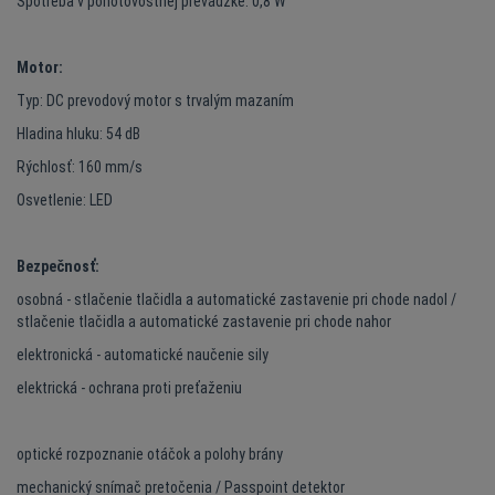
Spotreba v pohotovostnej prevádzke: 0,8 W
Motor:
Typ: DC prevodový motor s trvalým mazaním
Hladina hluku: 54 dB
Rýchlosť: 160 mm/s
Osvetlenie: LED
Bezpečnosť:
osobná - stlačenie tlačidla a automatické zastavenie pri chode nadol /
stlačenie tlačidla a automatické zastavenie pri chode nahor
elektronická - automatické naučenie sily
elektrická - ochrana proti preťaženiu
optické rozpoznanie otáčok a polohy brány
mechanický snímač pretočenia / Passpoint detektor