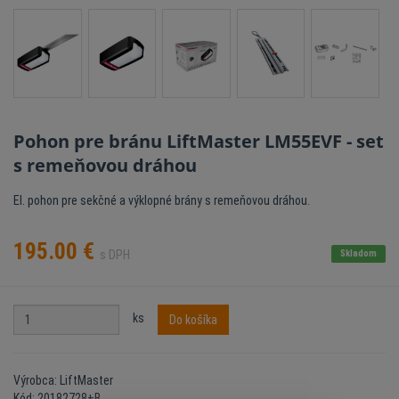
Pohon pre bránu LiftMaster LM55EVF - set
s remeňovou dráhou
El. pohon pre sekčné a výklopné brány s remeňovou dráhou.
195.00
€
s DPH
Skladom
ks
Do košíka
Výrobca: LiftMaster
Kód: 20182728+B