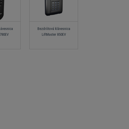
lávesnica
Bezdrôtová klávesnica
 780EV
LiftMaster 850EV