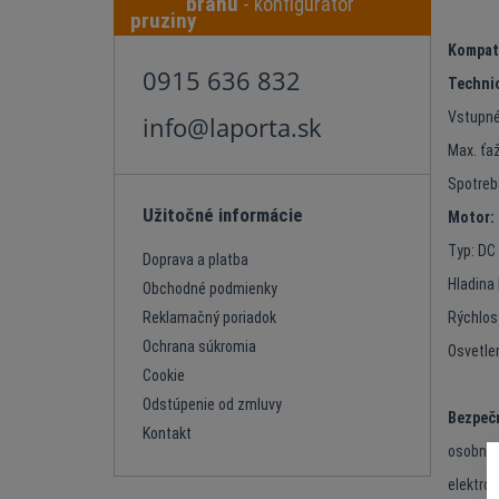
bránu
- konfigurátor
Kompat
0915 636 832
Technic
Vstupné
info@laporta.sk
Max. ťaž
Spotreb
Užitočné informácie
Motor:
Typ: DC
Doprava a platba
Hladina 
Obchodné podmienky
Rýchlos
Reklamačný poriadok
Ochrana súkromia
Osvetle
Cookie
Odstúpenie od zmluvy
Bezpeč
Kontakt
osobná -
elektron