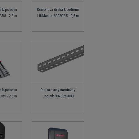
a k pohonu
Remeňová dráha k pohonu
CR5 - 2,3 m
LiftMaster 8023CR5 - 2,5 m
a k pohonu
Perforovaný montážny
CR5 - 2,5 m
uholník 30x30x3000