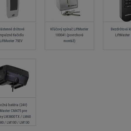
ástenné drôtové
Kľúčový spínač LiftMaster
Bezdrôtová k
mpulzné tlačidlo
100041 (povrchová
LiftMaster
LiftMaster 75EV
montáž)
ožná batéria (24V)
ftMaster CM475 pre
ny LM3800TX / LM60
80 / LM100 / LM130