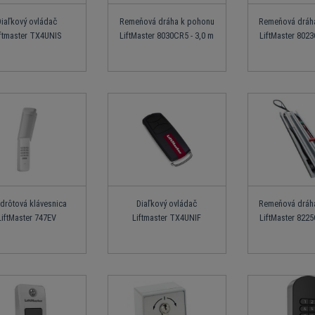
Diaľkový ovládač
Remeňová dráha k pohonu
Remeňová dráh
iftmaster TX4UNIS
LiftMaster 8030CR5 - 3,0 m
LiftMaster 8023
drôtová klávesnica
Diaľkový ovládač
Remeňová dráh
LiftMaster 747EV
Liftmaster TX4UNIF
LiftMaster 8225