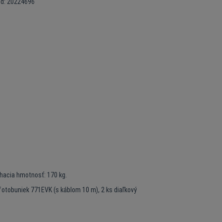
ód: 20224696
hacia hmotnosť: 170 kg.
fotobuniek 771EVK (s káblom 10 m), 2 ks diaľkový