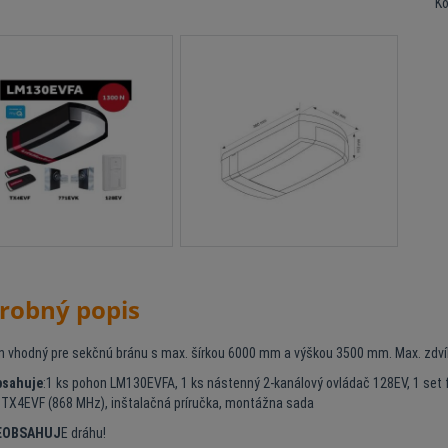
K
robný popis
on vhodný pre sekčnú bránu s max. šírkou 6000 mm a výškou 3500 mm. Max. zdví
bsahuje
:1 ks pohon LM130EVFA, 1 ks nástenný 2-kanálový ovládač 128EV, 1 set 
 TX4EVF (868 MHz), inštalačná príručka, montážna sada
EOBSAHUJ
E dráhu!