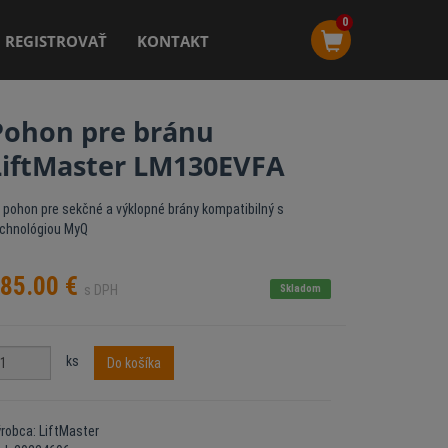
0
REGISTROVAŤ
KONTAKT
Pohon pre bránu
LiftMaster LM130EVFA
. pohon pre sekčné a výklopné brány kompatibilný s
chnológiou MyQ
85.00
€
s DPH
Skladom
ks
Do košíka
robca: LiftMaster