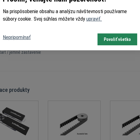
ká - ochrana proti preťaženiu
Na prispôsobenie obsahu a analýzu návštevnosti používame
súbory cookie. Svoj súhlas môžete vždy
upraviť.
 rozpoznanie otáčok a polohy brány
cký snímač pretočenia / Passpoint detektor
Nepripomínať
Povoliť všetko
ické
tart / jemné zastavenie
iace produkty