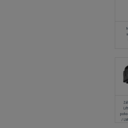
N
i
Zál
Li
poho
/ LM