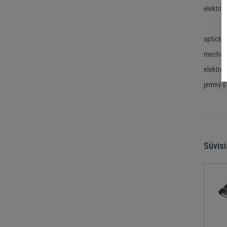
elektric
optické
mechani
elektron
jemný š
Súvis