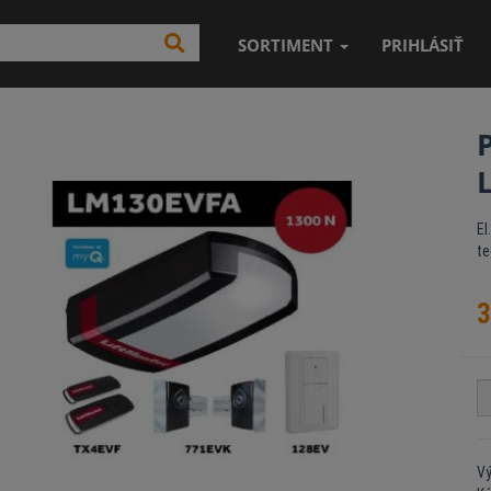
SORTIMENT
PRIHLÁSIŤ
El
te
3
Vý