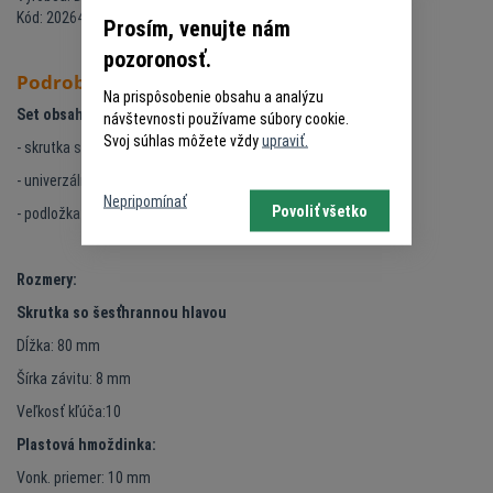
Kód: 20264489
Prosím, venujte nám
pozoronosť.
Podrobný popis
Na prispôsobenie obsahu a analýzu
Set obsahuje:
návštevnosti používame súbory cookie.
Svoj súhlas môžete vždy
upraviť.
- skrutka so šesťhrannou hlavou
- univerzálna plastová hmoždinka
Nepripomínať
Povoliť všetko
- podložka
Rozmery:
Skrutka so šesťhrannou hlavou
Dĺžka: 80 mm
Šírka závitu: 8 mm
Veľkosť kľúča:10
Plastová hmoždinka:
Vonk. priemer: 10 mm