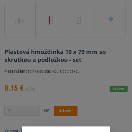
Plastová hmoždinka 10 x 79 mm so
skrutkou a podložkou - set
Plastová hmoždinka so skrutkou a podložkou
0.15
€
s DPH
Skladom
set
Do košíka
Výrobca: DID