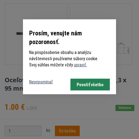
Prosím, venujte nám
pozoronosť.
Na prispôsobenie obsahu a analýzu
návštevnosti používame súbory cookie.
Svoj súhlas môžete vždy
upraviť.
Oceľový štvorcový klin (kajlík) 6,3 x 6,3 x
Nepripomínať
Povoliť všetko
95 mm - zahnutý
1.00
€
s DPH
Skladom
ks
Do košíka