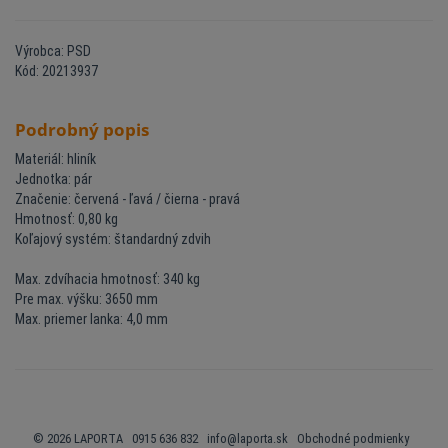
Výrobca: PSD
Kód: 20213937
Podrobný popis
Materiál: hliník
Jednotka: pár
Značenie: červená - ľavá / čierna - pravá
Hmotnosť: 0,80 kg
Koľajový systém: štandardný zdvih
Max. zdvíhacia hmotnosť: 340 kg
Pre max. výšku: 3650 mm
Max. priemer lanka: 4,0 mm
© 2026 LAPORTA 0915 636 832
info@laporta.sk
Obchodné podmienky