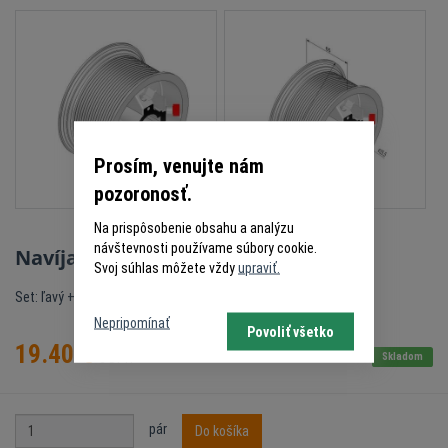
Prosím, venujte nám
pozoronosť.
Na prispôsobenie obsahu a analýzu
návštevnosti používame súbory cookie.
Navíjací bubon PSD 4012SL
Svoj súhlas môžete vždy
upraviť.
Set: ľavý + pravý
Nepripomínať
Povoliť všetko
19.40
€
s DPH
Skladom
pár
Do košíka