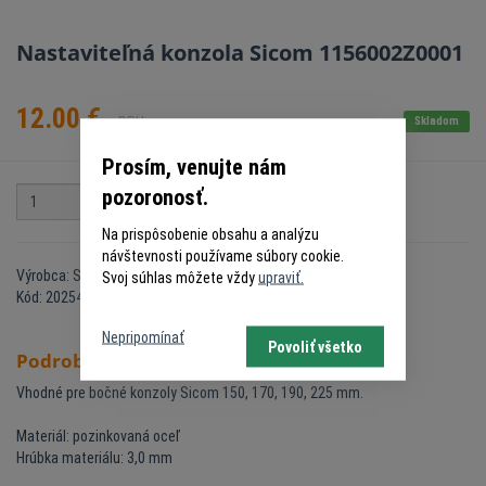
Nastaviteľná konzola Sicom 1156002Z0001
12.00
€
s DPH
Skladom
Prosím, venujte nám
pozoronosť.
ks
Do košíka
Na prispôsobenie obsahu a analýzu
návštevnosti používame súbory cookie.
Výrobca: Sicom
Svoj súhlas môžete vždy
upraviť.
Kód: 20254142
Nepripomínať
Povoliť všetko
Podrobný popis
Vhodné pre bočné konzoly Sicom 150, 170, 190, 225 mm.
Materiál: pozinkovaná oceľ
Hrúbka materiálu:
3,0 mm