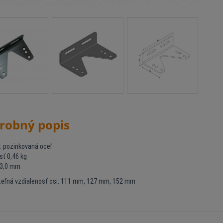
robný popis
l: pozinkovaná oceľ
ť 0,46 kg
 3,0 mm
teľná vzdialenosť osi: 111 mm, 127 mm, 152 mm