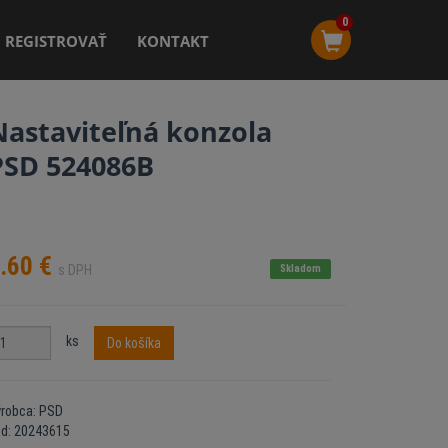
0
REGISTROVAŤ
KONTAKT
Nastaviteľná konzola
PSD 524086B
.60
€
s DPH
Skladom
ks
Do košíka
robca: PSD
ód: 20243615