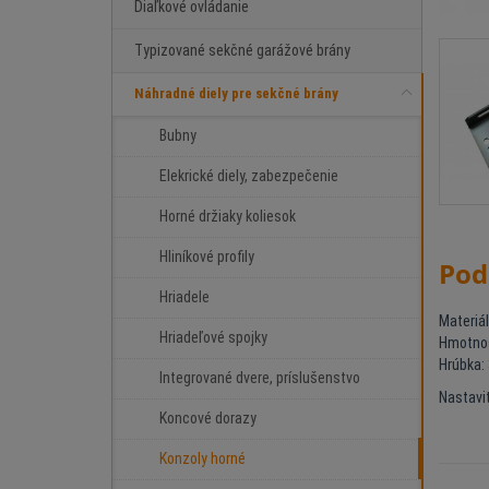
Diaľkové ovládanie
Typizované sekčné garážové brány
Náhradné diely pre sekčné brány
Bubny
Elekrické diely, zabezpečenie
Horné držiaky koliesok
Hliníkové profily
Pod
Hriadele
Materiá
Hriadeľové spojky
Hmotnos
Hrúbka:
Integrované dvere, príslušenstvo
Nastavi
Koncové dorazy
Konzoly horné