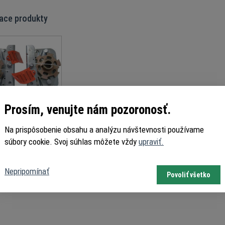
iace produkty
Prosím, venujte nám pozoronosť.
hrana prepadnutia
užiny PSD 524086N
Na prispôsobenie obsahu a analýzu návštevnosti používame
súbory cookie. Svoj súhlas môžete vždy
upraviť.
Nepripomínať
Povoliť všetko